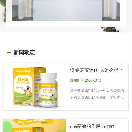
新闻动态
澳睿蓝藻油DHA怎么样？
发布时间:2026-03-11
​澳睿蓝藻油DHA是一种以裂壶藻为
原料提取的DHA补充剂，主打纯
净、易吸收的特点，适合孕妇、婴
幼儿及需要补充脑部营养的人群。
其核心优势在于藻油DHA的植物来
源特性（不含鱼腥味、无海洋污染
dha藻油的作用与功效
风险）以及较高的DHA浓度，但实