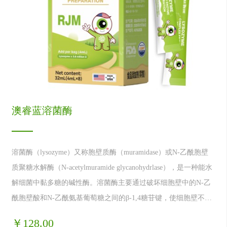
澳睿蓝溶菌酶
溶菌酶（lysozyme）又称胞壁质酶（muramidase）或N-乙酰胞壁
质聚糖水解酶（N-acetylmuramide glycanohydrlase），是一种能水
解细菌中黏多糖的碱性酶。溶菌酶主要通过破坏细胞壁中的N-乙
酰胞壁酸和N-乙酰氨基葡萄糖之间的β-1,4糖苷键，使细胞壁不溶
性黏多糖分解成可溶性糖肽，导致细胞壁破裂内容物逸出而使细
￥128.00