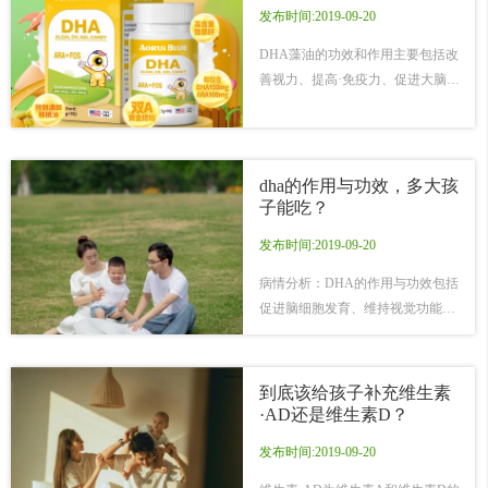
发布时间:2019-09-20
际效果因人而异，需结合自身需求
选择。
DHA藻油的功效和作用主要包括改
善视力、提高·免疫力、促进大脑发
育、维持神经系统细胞生长等，但
是需要在医生的指导下合理用药。
dha的作用与功效，多大孩
子能吃？
发布时间:2019-09-20
病情分析：DHA的作用与功效包括
促进脑细胞发育、维持视觉功能、
改善血液循环等，适合6月龄以上的
孩子吃。 1、脑细胞发育 DHA是神
经传导细胞的主要成分，参与脑细
到底该给孩子补充维生素
胞的形成和发育，对维持大脑功能
·AD还是维生素D？
有好的帮助。 2、维持视觉功能
发布时间:2019-09-20
DHA还可以促进视网膜感光细胞的
成熟，有助于维持视觉功能。