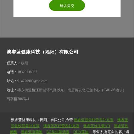
澳睿蓝健康科技（揭阳）有限公司
联系人：
杨阳
电话：
18320538037
邮箱：
914770900@qq.com
地址：
榕东街道榕江新城环岛路以东、南厝路以北汇金中心（C-01-05地块）
写字楼706号-1
澳睿蓝健康科技（揭阳）有限公司,专营
澳睿蓝强化锌营养补充液
澳睿蓝
强化铁营养补充液
澳睿蓝高钙营养补充液
澳睿蓝维生素AD
澳睿蓝乳
糖酶
澳睿蓝溶菌酶
BG益生菌滴液
DHA藻油
等业务,有意向的客户请