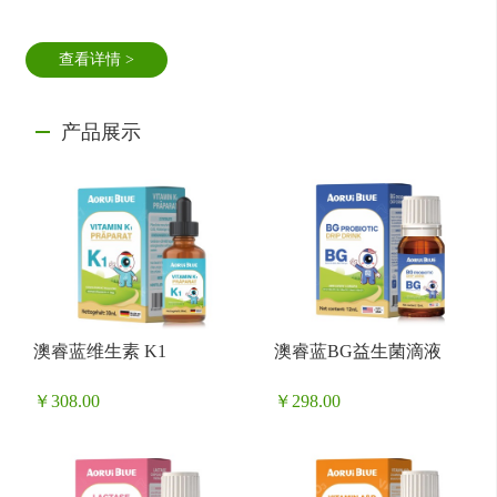
菌溶解。溶菌酶还可与带负电荷的病毒蛋白直接结合，...
查看详情 >
产品展示
澳睿蓝维生素 K1
澳睿蓝BG益生菌滴液
￥308.00
￥298.00