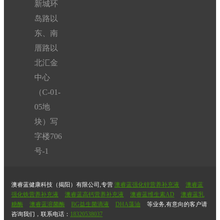
新城环
要
补
岛路以
充
东、南
脑
厝路以
部
营
北汇金
养
中心
的
（C-01-
人
05地
群。
其
块）写
核
字楼706
心
号-1
优
势
在
澳睿蓝健康科技（揭阳）有限公司,专营
澳睿蓝强化锌营养补充液
澳睿蓝
于
强化铁营养补充液
澳睿蓝高钙营养补充液
澳睿蓝维生素AD
澳睿蓝乳
藻
糖酶
澳睿蓝溶菌酶
BG益生菌滴液
DHA藻油
等业务,有意向的客户请
油
咨询我们，联系电话：
18320538037