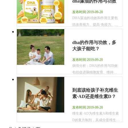
dha藻油的作用与功效
藻
>
油
发布时间:2019-09-20
资
DHA
DHA藻油的功效和作用主要包
是
括改善视力、提高·免疫力、促
讯
一
进大脑发育、维持神经系统细
种
胞生长等，但是需要在医生的
dha的作用与功效，多
以
指导下合理用药。
大孩子能吃？
裂
壶
发布时间:2019-09-20
藻
病情分析：DHA的作用与功效
为
包括促进脑细胞发育、维持视
原
觉功能、改善血液循环等，适
料
合6月龄以上的孩子吃。 1、脑
提
到底该给孩子补充维生
细胞发育 DHA是神经传导细胞
取
素·AD还是维生素D？
的主要成分，参与脑细胞的形
的
成和发育，对维持大脑功能有
发布时间:2019-09-20
DHA
好的帮助。 2、维持视觉功能
维生素·AD为维生素A和维生素
补
DHA还可以促进视网膜感光细
D的复方制剂，其成分是维生素
充
胞的成熟，有助于维持视觉功
A和维生素D（配比是3:1）。而
剂，