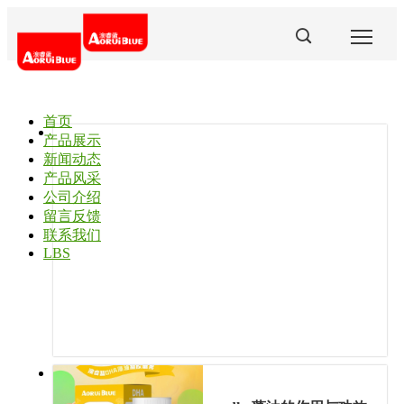
首页
您
产品展示
新闻动态
当
澳
产品风采
睿
公司介绍
前
蓝
留言反馈
发
藻
联系我们
的
布
油
LBS
时
DHA
位
间:2026-
怎
03-
么
置：
11
样？
首
澳
睿
页
蓝