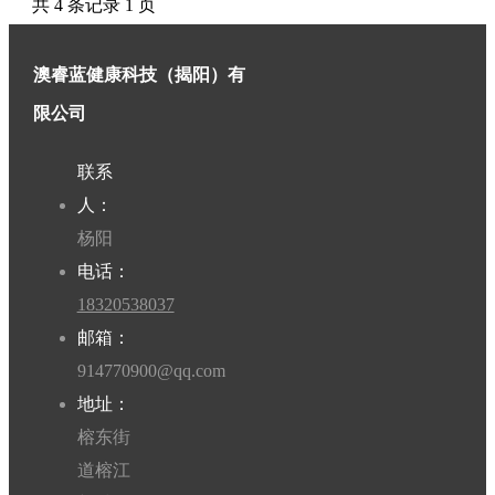
共 4 条记录 1 页
能。
维生素D的成分就是D族维生
主
素。是否添加了维生素A是维生
打
素·AD和维生素D两者之间主要
澳睿蓝健康科技（揭阳）有
纯
的区别。
净、
限公司
易
吸
联系
收
的
人：
特
杨阳
点，
电话：
适
18320538037
合
孕
邮箱：
妇、
914770900@qq.com
婴
地址：
幼
儿
榕东街
及
道榕江
需