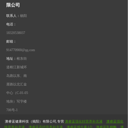
限公司
联系人：
杨阳
电话：
18320538037
邮箱：
914770900@qq.com
地址：
榕东街
道榕江新城环
岛路以东、南
厝路以北汇金
中心（C-01-05
地块）写字楼
706号-1
澳睿蓝健康科技（揭阳）有限公司,专营
澳睿蓝强化锌营养补充液
澳睿蓝强化
铁营养补充液
澳睿蓝高钙营养补充液
澳睿蓝维生素AD
澳睿蓝乳糖酶
澳